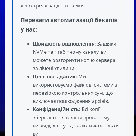
легкої реалізації цієї схеми.
Переваги автоматизації бекапів
у нас:
Швидкість відновлення:
Завдяки
NVMe та гігабітному каналу, ви
можете розгорнути копію сервера
за лічені хвилини.
Цілісність даних:
Ми
використовуємо файлові системи з
перевіркою контрольних сум, що
виключає пошкодження архівів.
Конфіденційність:
Всі копії
зберігаються в зашифрованому
вигляді, доступ до яких маєте тільки
ви.