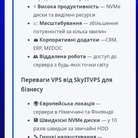
⚡
Висока продуктивність
— NVMe
диски та виділені ресурси
📈
Масштабування
— збільшення
потужностей за кілька хвилин
💼
Корпоративні додатки
—CRM,
ERP, MEDOC
👥
Віддалена робота
— доступ до
сервера з будь-якої точки світу
Переваги VPS від SkyITVPS для
бізнесу
🌍 Європейська локація
—
сервери в Німеччині та Фінляндії
💾 Швидкісні NVMe диски
— у 10
разів швидше за звичайні HDD
🔧 Гнучкі налаштування
—