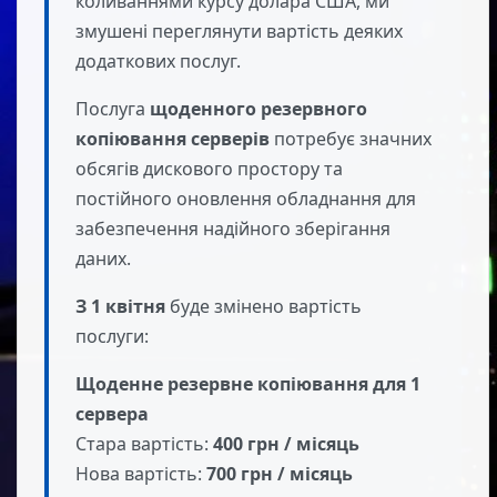
коливаннями курсу долара США, ми
змушені переглянути вартість деяких
додаткових послуг.
Послуга
щоденного резервного
копіювання серверів
потребує значних
обсягів дискового простору та
постійного оновлення обладнання для
забезпечення надійного зберігання
даних.
З 1 квітня
буде змінено вартість
послуги:
Щоденне резервне копіювання для 1
сервера
Стара вартість:
400 грн / місяць
Нова вартість:
700 грн / місяць