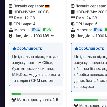
Локація сервера:
Локація сервера:
HDD-NVMe: 100 GB
HDD-NVMe: 200 
RAM: 12 GB
RAM: 24 GB
CPU ядра: 4
CPU ядра: 6
Мережа:
IPv4
IPv6
Мережа:
IPv4
Швидкість: 1000 Мбіт/с
Швидкість: 1000 М
Особливості:
Особливості:
Це ідеально підходить для
Це ідеально підхо
запуску програм Office,
запуску середніх 
бухгалтерських систем,
обсягом бізнес-до
M.E.Doc, модулів зарплати
обробки великих о
та кадрів і CRM-систем
даних без зайвих 
на ресурси
Макс. користувачів:
1-5
Макс. користув