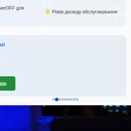
мінали City24
EasyPay
ою у зручних терміналах по
Оплата готівкою у зручних
і з миттєвим зарахуванням
всій Україні з миттєвим 
По всій Україні
Швидко