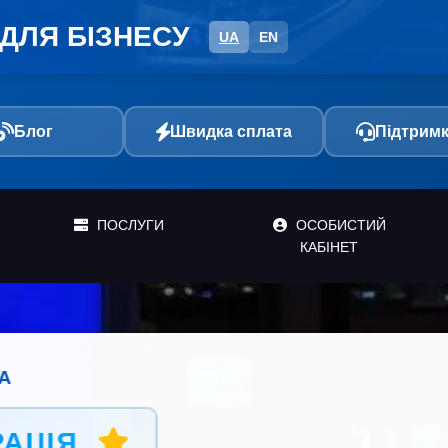
ДЛЯ БІЗНЕСУ
UA
EN
Блог
Швидка сплата
Підтримк
ПОСЛУГИ
ОСОБИСТИЙ
КАБІНЕТ
Зручні способи оплати
учніший для вас спосіб оплати. Миттєве зарахув
автоматична активація послуг!