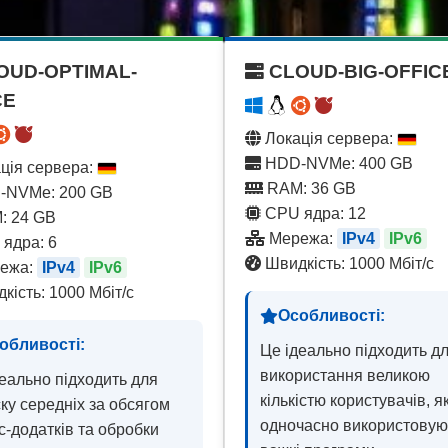
OUD-OPTIMAL-
CLOUD-BIG-OFFIC
CE
Локація сервера:
HDD-NVMe: 400 GB
ція сервера:
RAM: 36 GB
NVMe: 200 GB
CPU ядра: 12
: 24 GB
Мережа:
IPv4
IPv6
ядра: 6
Швидкість: 1000 Мбіт/с
ежа:
IPv4
IPv6
кість: 1000 Мбіт/с
Особливості:
обливості:
Це ідеально підходить д
використання великою
еально підходить для
кількістю користувачів, як
ку середніх за обсягом
одночасно використовую
с-додатків та обробки