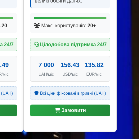
великі обсяги даних.
-20
Макс. користувачів:
20+
а 24/7
Цілодобова підтримка 24/7
.49
7 000
156.43
135.82
/міс
UAH/міс
USD/міс
EUR/міс
і (UAH)
Всі ціни фіксовані в гривні (UAH)
Замовити