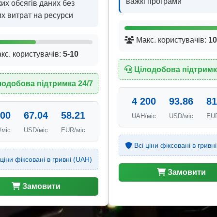
важкі програми
их обсягів даних без
х витрат на ресурси
Макс. користувачів:
10
кс. користувачів:
5-10
Цілодобова підтримк
лодобова підтримка 24/7
4 200
93.86
81
000
67.04
58.21
UAH/міс
USD/міс
EUR
/міс
USD/міс
EUR/міс
Всі ціни фіксовані в гривн
ціни фіксовані в гривні (UAH)
Замовити
Замовити