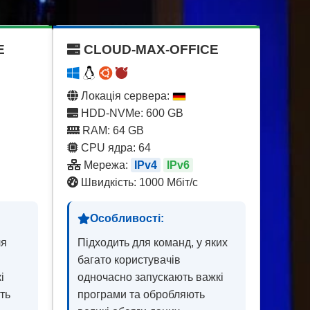
E
CLOUD-MAX-OFFICE
Локація сервера:
HDD-NVMe: 600 GB
RAM: 64 GB
CPU ядра: 64
Мережа:
IPv4
IPv6
Швидкість: 1000 Мбіт/с
Особливості:
ля
Підходить для команд, у яких
багато користувачів
і
одночасно запускають важкі
ть
програми та обробляють