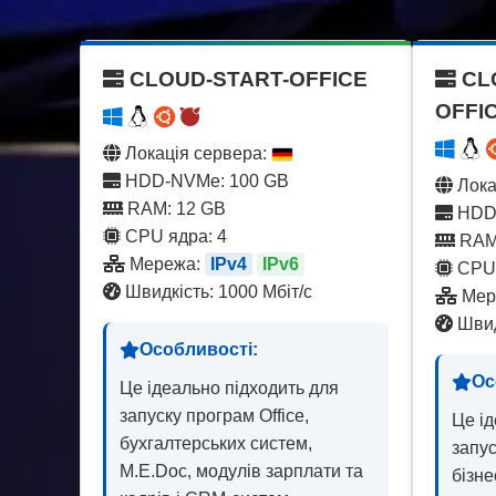
CLOUD-START-OFFICE
CL
OFFI
Локація сервера:
HDD-NVMe: 100 GB
Лока
RAM: 12 GB
HDD-
CPU ядра: 4
RAM
Мережа:
IPv4
IPv6
CPU 
Швидкість: 1000 Мбіт/с
Мер
Швид
Особливості:
Ос
Це ідеально підходить для
запуску програм Office,
Це ід
бухгалтерських систем,
запус
M.E.Doc, модулів зарплати та
бізне