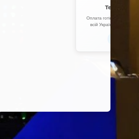
 терміналах по
зарахуванням