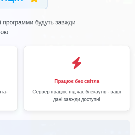
LiqPay
Оплата через додаток ПриватБанку або
К
інтернет-банкінг
Для клієнтів ПриватБанку