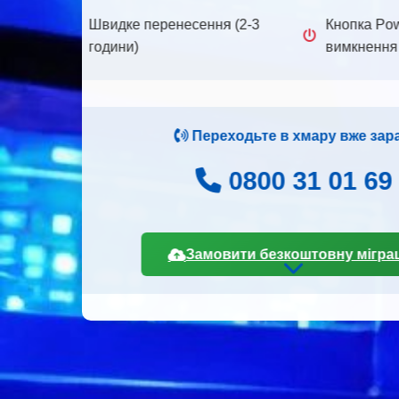
Тер
ання
Оплата готівк
всій Україн