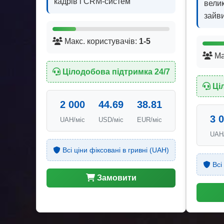
кадрів і CRM-систем
велик
зайви
Макс. користувачів:
1-5
Ма
Цілодобова підтримка 24/7
Ці
2 000
44.69
38.81
3 
UAH/міс
USD/міс
EUR/міс
UAH
Всі ціни фіксовані в гривні (UAH)
Всі 
Замовити