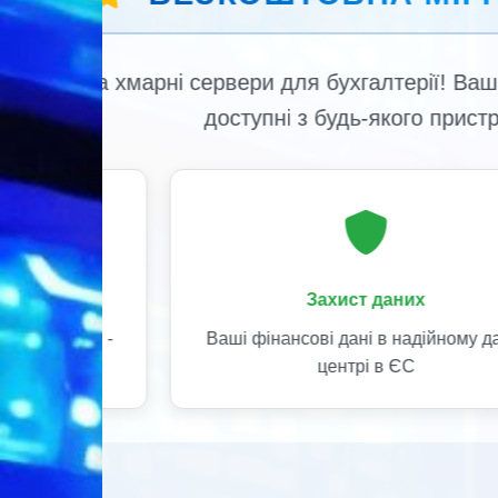
WayForPay
Безпечна оплата картками
Visa/MasterCard з миттєвим
зарахуванням
Миттєво
 ваші