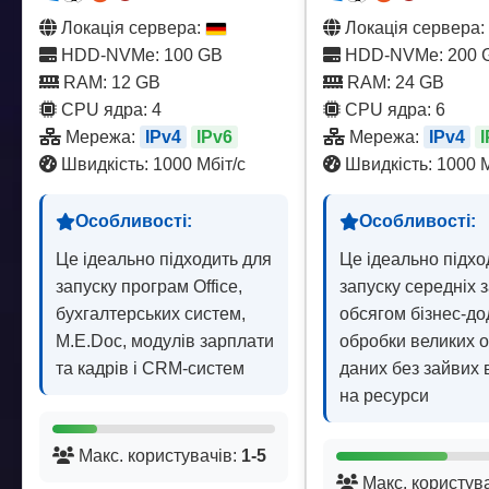
Локація сервера:
Локація сервера:
HDD-NVMe: 100 GB
HDD-NVMe: 200 
RAM: 12 GB
RAM: 24 GB
CPU ядра: 4
CPU ядра: 6
Мережа:
IPv4
IPv6
Мережа:
IPv4
Швидкість: 1000 Мбіт/с
Швидкість: 1000 М
Особливості:
Особливості:
Це ідеально підходить для
Це ідеально підхо
запуску програм Office,
запуску середніх 
бухгалтерських систем,
обсягом бізнес-до
M.E.Doc, модулів зарплати
обробки великих о
та кадрів і CRM-систем
даних без зайвих 
на ресурси
Макс. користувачів:
1-5
Макс. користув