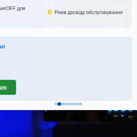
мінали City24
EasyPay
ою у зручних терміналах по
Оплата готівкою у зручних
і з миттєвим зарахуванням
всій Україні з миттєвим 
По всій Україні
Швидко