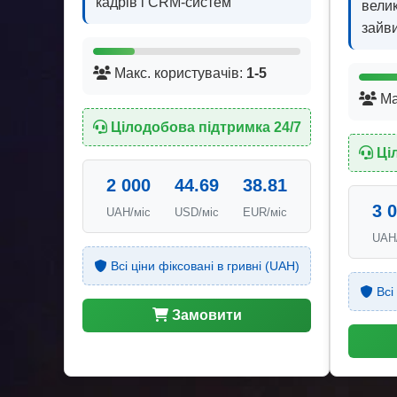
кадрів і CRM-систем
велик
зайви
Макс. користувачів:
1-5
Ма
Цілодобова підтримка 24/7
Ці
2 000
44.69
38.81
3 
UAH/міс
USD/міс
EUR/міс
UAH
Всі ціни фіксовані в гривні (UAH)
Всі 
Замовити