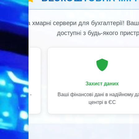
WayForPay
Безпечна оплата картками
Visa/MasterCard з миттєвим
зарахуванням
Миттєво
 ваші