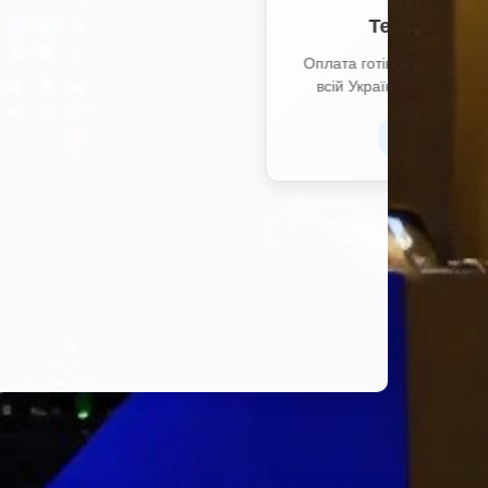
 терміналах по
зарахуванням