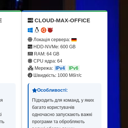
E
CLOUD-MAX-OFFICE
Локація сервера:
HDD-NVMe: 600 GB
RAM: 64 GB
CPU ядра: 64
Мережа:
IPv4
IPv6
Швидкість: 1000 Мбіт/с
Особливості:
ля
Підходить для команд, у яких
багато користувачів
і
одночасно запускають важкі
ть
програми та обробляють