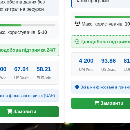
важкі програми
их обсягів даних без
х витрат на ресурси
Макс. користувачів:
10
кс. користувачів:
5-10
Цілодобова підтримк
лодобова підтримка 24/7
4 200
93.86
81
000
67.04
58.21
UAH/міс
USD/міс
EUR
/міс
USD/міс
EUR/міс
Всі ціни фіксовані в гривн
ціни фіксовані в гривні (UAH)
Замовити
Замовити