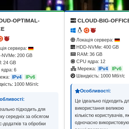
OUD-OPTIMAL-
CLOUD-BIG-OFFIC
CE
Локація сервера:
HDD-NVMe: 400 GB
ція сервера:
RAM: 36 GB
NVMe: 200 GB
CPU ядра: 12
: 24 GB
Мережа:
IPv4
IPv6
ядра: 6
Швидкість: 1000 Мбіт/с
ежа:
IPv4
IPv6
кість: 1000 Мбіт/с
Особливості:
обливості:
Це ідеально підходить д
використання великою
еально підходить для
кількістю користувачів, як
ку середніх за обсягом
одночасно використовую
с-додатків та обробки