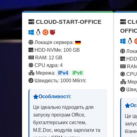
CLOUD-START-OFFICE
CL
OFFI
Локація сервера:
HDD-NVMe: 100 GB
Лока
RAM: 12 GB
HDD-
CPU ядра: 4
RAM
Мережа:
IPv4
IPv6
CPU 
Швидкість: 1000 Мбіт/с
Мер
Швид
Особливості:
Ос
Це ідеально підходить для
запуску програм Office,
Це ід
бухгалтерських систем,
запус
M.E.Doc, модулів зарплати та
бізне