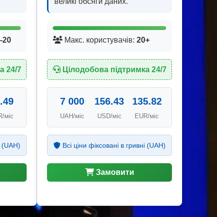
великі обсяги даних.
-20
Макс. користувачів:
20+
а 24/7
Цілодобова підтримка 24/7
.49
7 000
156.43
135.82
/міс
UAH/міс
USD/міс
EUR/міс
і (UAH)
Всі ціни фіксовані в гривні (UAH)
Замовити