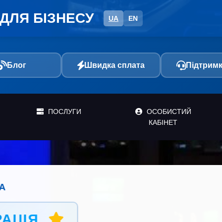
ДЛЯ БІЗНЕСУ
UA
EN
Блог
Швидка сплата
Підтримк
ПОСЛУГИ
ОСОБИСТИЙ
КАБІНЕТ
Зручні способи оплати
учніший для вас спосіб оплати. Миттєве зарахув
автоматична активація послуг!