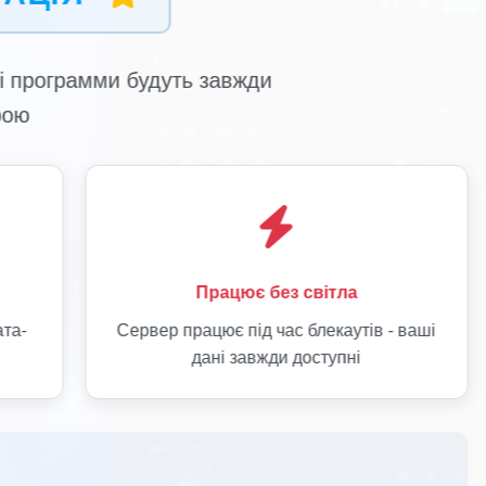
LiqPay
Оплата через додаток ПриватБанку або
К
інтернет-банкінг
Для клієнтів ПриватБанку