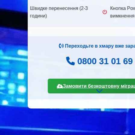
Тер
ання
Оплата готівк
всій Україн